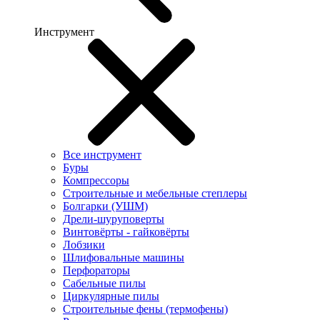
Инструмент
Все инструмент
Буры
Компрессоры
Строительные и мебельные степлеры
Болгарки (УШМ)
Дрели-шуруповерты
Винтовёрты - гайковёрты
Лобзики
Шлифовальные машины
Перфораторы
Сабельные пилы
Циркулярные пилы
Строительные фены (термофены)