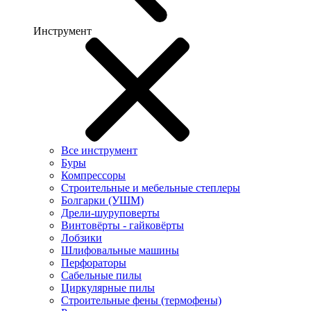
Инструмент
Все инструмент
Буры
Компрессоры
Строительные и мебельные степлеры
Болгарки (УШМ)
Дрели-шуруповерты
Винтовёрты - гайковёрты
Лобзики
Шлифовальные машины
Перфораторы
Сабельные пилы
Циркулярные пилы
Строительные фены (термофены)