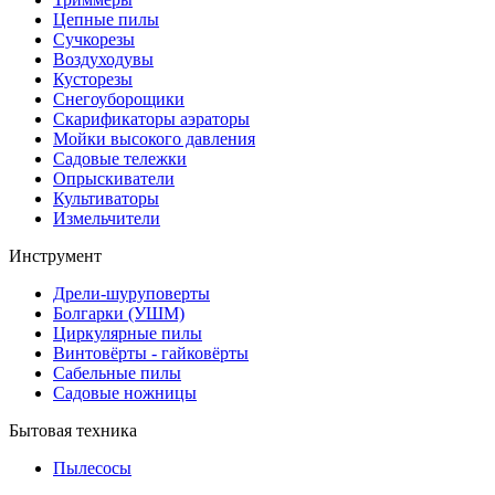
Цепные пилы
Cучкорезы
Воздуходувы
Кусторезы
Снегоуборощики
Скарификаторы аэраторы
Мойки высокого давления
Садовые тележки
Опрыскиватели
Культиваторы
Измельчители
Инструмент
Дрели-шуруповерты
Болгарки (УШМ)
Циркулярные пилы
Винтовёрты - гайковёрты
Сабельные пилы
Садовые ножницы
Бытовая техника
Пылесосы