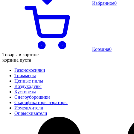
Избранное
0
Корзина
0
Товары в корзине
корзина пуста
Газонокосилки
Триммеры
Цепные пилы
Воздуходувы
Кусторезы
Снегоуборощики
Скарификаторы аэраторы
Измельчители
Опрыскиватели