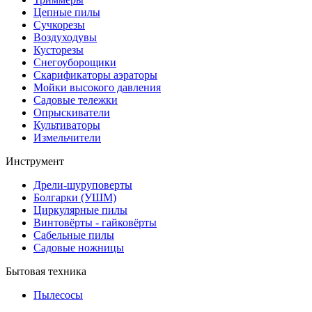
Цепные пилы
Cучкорезы
Воздуходувы
Кусторезы
Снегоуборощики
Скарификаторы аэраторы
Мойки высокого давления
Садовые тележки
Опрыскиватели
Культиваторы
Измельчители
Инструмент
Дрели-шуруповерты
Болгарки (УШМ)
Циркулярные пилы
Винтовёрты - гайковёрты
Сабельные пилы
Садовые ножницы
Бытовая техника
Пылесосы