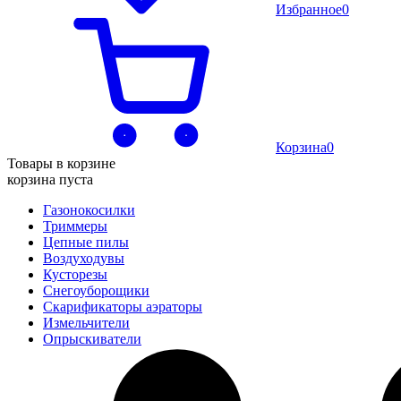
Избранное
0
Корзина
0
Товары в корзине
корзина пуста
Газонокосилки
Триммеры
Цепные пилы
Воздуходувы
Кусторезы
Снегоуборощики
Скарификаторы аэраторы
Измельчители
Опрыскиватели