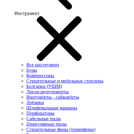
Инструмент
Все инструмент
Буры
Компрессоры
Строительные и мебельные степлеры
Болгарки (УШМ)
Дрели-шуруповерты
Винтовёрты - гайковёрты
Лобзики
Шлифовальные машины
Перфораторы
Сабельные пилы
Циркулярные пилы
Строительные фены (термофены)