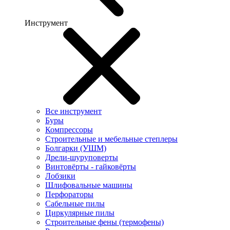
Инструмент
Все инструмент
Буры
Компрессоры
Строительные и мебельные степлеры
Болгарки (УШМ)
Дрели-шуруповерты
Винтовёрты - гайковёрты
Лобзики
Шлифовальные машины
Перфораторы
Сабельные пилы
Циркулярные пилы
Строительные фены (термофены)