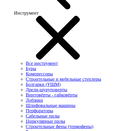
Инструмент
Все инструмент
Буры
Компрессоры
Строительные и мебельные степлеры
Болгарки (УШМ)
Дрели-шуруповерты
Винтовёрты - гайковёрты
Лобзики
Шлифовальные машины
Перфораторы
Сабельные пилы
Циркулярные пилы
Строительные фены (термофены)