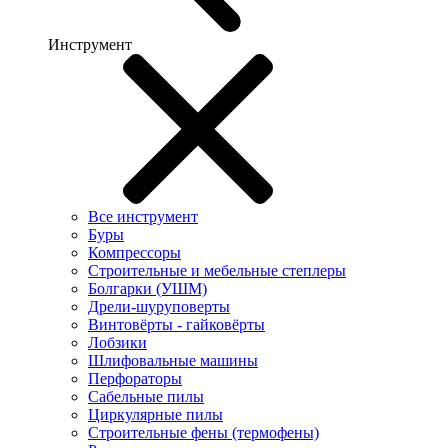
Инструмент
Все инструмент
Буры
Компрессоры
Строительные и мебельные степлеры
Болгарки (УШМ)
Дрели-шуруповерты
Винтовёрты - гайковёрты
Лобзики
Шлифовальные машины
Перфораторы
Сабельные пилы
Циркулярные пилы
Строительные фены (термофены)