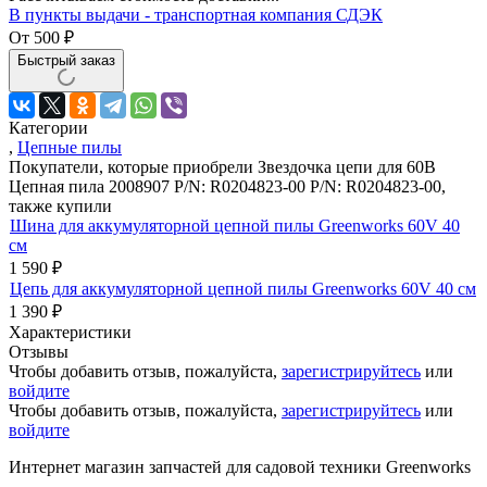
В пункты выдачи - транспортная компания СДЭК
От
500
₽
Быстрый заказ
Категории
,
Цепные пилы
Покупатели, которые приобрели Звездочка цепи для 60В
Цепная пила 2008907 P/N: R0204823-00 P/N: R0204823-00,
также купили
Шина для аккумуляторной цепной пилы Greenworks 60V 40
см
1 590
₽
Цепь для аккумуляторной цепной пилы Greenworks 60V 40 см
1 390
₽
Характеристики
Отзывы
Чтобы добавить отзыв, пожалуйста,
зарегистрируйтесь
или
войдите
Чтобы добавить отзыв, пожалуйста,
зарегистрируйтесь
или
войдите
Интернет магазин запчастей для садовой техники Greenworks