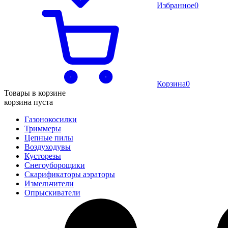
Избранное
0
Корзина
0
Товары в корзине
корзина пуста
Газонокосилки
Триммеры
Цепные пилы
Воздуходувы
Кусторезы
Снегоуборощики
Скарификаторы аэраторы
Измельчители
Опрыскиватели