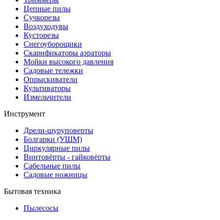
Цепные пилы
Cучкорезы
Воздуходувы
Кусторезы
Снегоуборощики
Скарификаторы аэраторы
Мойки высокого давления
Садовые тележки
Опрыскиватели
Культиваторы
Измельчители
Инструмент
Дрели-шуруповерты
Болгарки (УШМ)
Циркулярные пилы
Винтовёрты - гайковёрты
Сабельные пилы
Садовые ножницы
Бытовая техника
Пылесосы