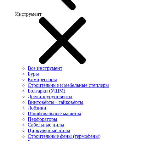
Инструмент
Все инструмент
Буры
Компрессоры
Строительные и мебельные степлеры
Болгарки (УШМ)
Дрели-шуруповерты
Винтовёрты - гайковёрты
Лобзики
Шлифовальные машины
Перфораторы
Сабельные пилы
Циркулярные пилы
Строительные фены (термофены)