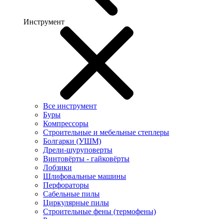
Инструмент
Все инструмент
Буры
Компрессоры
Строительные и мебельные степлеры
Болгарки (УШМ)
Дрели-шуруповерты
Винтовёрты - гайковёрты
Лобзики
Шлифовальные машины
Перфораторы
Сабельные пилы
Циркулярные пилы
Строительные фены (термофены)