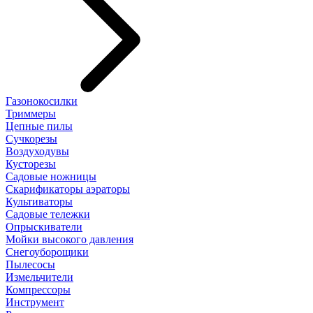
Газонокосилки
Триммеры
Цепные пилы
Cучкорезы
Воздуходувы
Кусторезы
Садовые ножницы
Скарификаторы аэраторы
Культиваторы
Садовые тележки
Опрыскиватели
Мойки высокого давления
Снегоуборощики
Пылесосы
Измельчители
Компрессоры
Инструмент