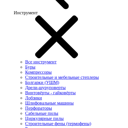
Инструмент
Все инструмент
Буры
Компрессоры
Строительные и мебельные степлеры
Болгарки (УШМ)
Дрели-шуруповерты
Винтовёрты - гайковёрты
Лобзики
Шлифовальные машины
Перфораторы
Сабельные пилы
Циркулярные пилы
Строительные фены (термофены)