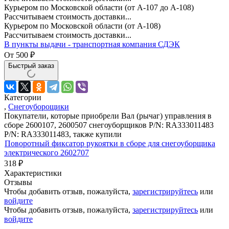
Курьером по Московской области (от А-107 до А-108)
Рассчитываем стоимость доставки...
Курьером по Московской области (от А-108)
Рассчитываем стоимость доставки...
В пункты выдачи - транспортная компания СДЭК
От
500
₽
Быстрый заказ
Категории
,
Снегоуборощики
Покупатели, которые приобрели Вал (рычаг) управления в
сборе 2600107, 2600507 снегоуборщиков P/N: RA333011483
P/N: RA333011483, также купили
Поворотный фиксатор рукоятки в сборе для снегоуборщика
электрического 2602707
318
₽
Характеристики
Отзывы
Чтобы добавить отзыв, пожалуйста,
зарегистрируйтесь
или
войдите
Чтобы добавить отзыв, пожалуйста,
зарегистрируйтесь
или
войдите