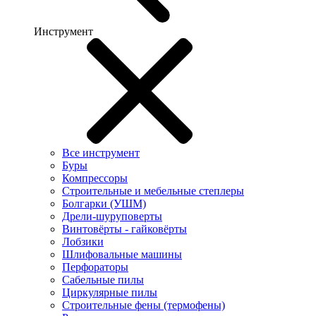
Инструмент
Все инструмент
Буры
Компрессоры
Строительные и мебельные степлеры
Болгарки (УШМ)
Дрели-шуруповерты
Винтовёрты - гайковёрты
Лобзики
Шлифовальные машины
Перфораторы
Сабельные пилы
Циркулярные пилы
Строительные фены (термофены)