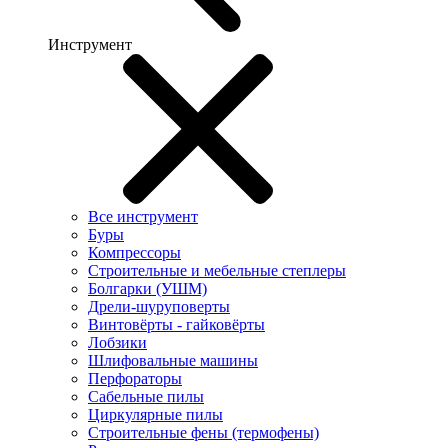
Инструмент
Все инструмент
Буры
Компрессоры
Строительные и мебельные степлеры
Болгарки (УШМ)
Дрели-шуруповерты
Винтовёрты - гайковёрты
Лобзики
Шлифовальные машины
Перфораторы
Сабельные пилы
Циркулярные пилы
Строительные фены (термофены)