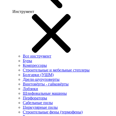
Инструмент
Все инструмент
Буры
Компрессоры
Строительные и мебельные степлеры
Болгарки (УШМ)
Дрели-шуруповерты
Винтовёрты - гайковёрты
Лобзики
Шлифовальные машины
Перфораторы
Сабельные пилы
Циркулярные пилы
Строительные фены (термофены)