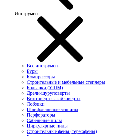
Инструмент
Все инструмент
Буры
Компрессоры
Строительные и мебельные степлеры
Болгарки (УШМ)
Дрели-шуруповерты
Винтовёрты - гайковёрты
Лобзики
Шлифовальные машины
Перфораторы
Сабельные пилы
Циркулярные пилы
Строительные фены (термофены)