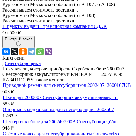
Курьером по Московской области (от А-107 до А-108)
Рассчитываем стоимость доставки...
Курьером по Московской области (от А-108)
Рассчитываем стоимость доставки...
В пункты выдачи - транспортная компания СДЭК
От
500
₽
Быстрый заказ
Категории
,
Снегоуборощики
Покупатели, которые приобрели Скребок в сборе 2600007
Снегоуборщик аккумуляторный P/N: RA341111205V P/N:
RA341111205V, также купили
Приводной ремень для снегоуборщиков 2602407, 2600107UB
603
₽
Шкив для 2600007 Снегоуборщик аккумуляторный, шт
583
₽
Опорные колодки ковша для снегоуборщика 2603607
1 463
₽
Шестерня в сборе для 2602407 60В Снегоуборщик,б/щ
948
₽
Съёмные колеса для снегоубрщика-лопаты Greenworks с