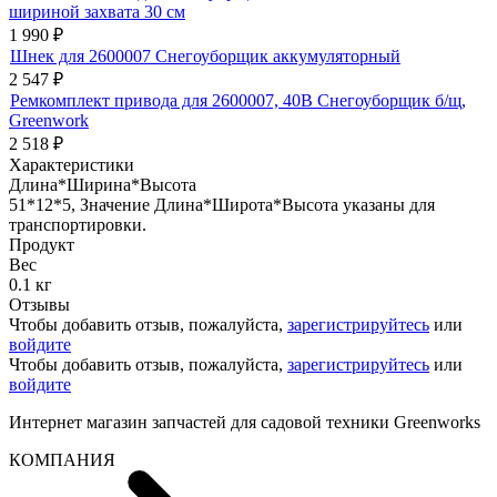
шириной захвата 30 см
1 990
₽
Шнек для 2600007 Снегоуборщик аккумуляторный
2 547
₽
Ремкомплект привода для 2600007, 40В Снегоуборщик б/щ,
Greenwork
2 518
₽
Характеристики
Длина*Ширина*Высота
51*12*5, Значение Длина*Широта*Высота указаны для
транспортировки.
Продукт
Вес
0.1 кг
Отзывы
Чтобы добавить отзыв, пожалуйста,
зарегистрируйтесь
или
войдите
Чтобы добавить отзыв, пожалуйста,
зарегистрируйтесь
или
войдите
Интернет магазин запчастей для садовой техники Greenworks
КОМПАНИЯ