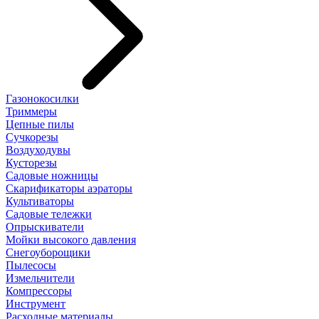
Газонокосилки
Триммеры
Цепные пилы
Cучкорезы
Воздуходувы
Кусторезы
Садовые ножницы
Скарификаторы аэраторы
Культиваторы
Садовые тележки
Опрыскиватели
Мойки высокого давления
Снегоуборощики
Пылесосы
Измельчители
Компрессоры
Инструмент
Расходные материалы