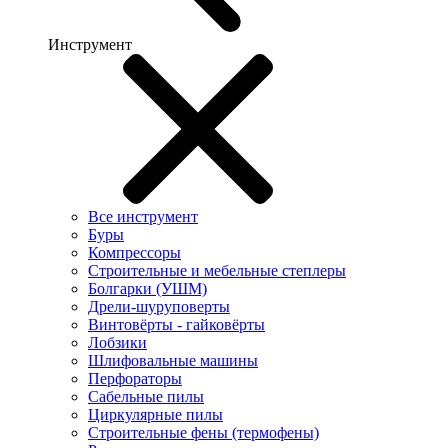
Инструмент
Все инструмент
Буры
Компрессоры
Строительные и мебельные степлеры
Болгарки (УШМ)
Дрели-шуруповерты
Винтовёрты - гайковёрты
Лобзики
Шлифовальные машины
Перфораторы
Сабельные пилы
Циркулярные пилы
Строительные фены (термофены)