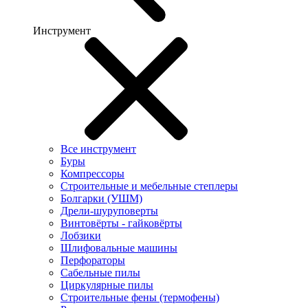
Инструмент
Все инструмент
Буры
Компрессоры
Строительные и мебельные степлеры
Болгарки (УШМ)
Дрели-шуруповерты
Винтовёрты - гайковёрты
Лобзики
Шлифовальные машины
Перфораторы
Сабельные пилы
Циркулярные пилы
Строительные фены (термофены)