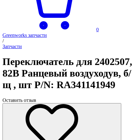
0
Greenworks запчасти
/
Запчасти
Переключатель для 2402507,
82В Ранцевый воздуходув, б/
щ , шт P/N: RA341141949
Оставить отзыв