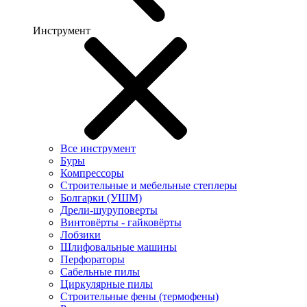
Инструмент
Все инструмент
Буры
Компрессоры
Строительные и мебельные степлеры
Болгарки (УШМ)
Дрели-шуруповерты
Винтовёрты - гайковёрты
Лобзики
Шлифовальные машины
Перфораторы
Сабельные пилы
Циркулярные пилы
Строительные фены (термофены)