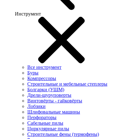
Инструмент
Все инструмент
Буры
Компрессоры
Строительные и мебельные степлеры
Болгарки (УШМ)
Дрели-шуруповерты
Винтовёрты - гайковёрты
Лобзики
Шлифовальные машины
Перфораторы
Сабельные пилы
Циркулярные пилы
Строительные фены (термофены)