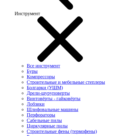
Инструмент
Все инструмент
Буры
Компрессоры
Строительные и мебельные степлеры
Болгарки (УШМ)
Дрели-шуруповерты
Винтовёрты - гайковёрты
Лобзики
Шлифовальные машины
Перфораторы
Сабельные пилы
Циркулярные пилы
Строительные фены (термофены)