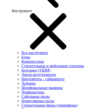
Инструмент
Все инструмент
Буры
Компрессоры
Строительные и мебельные степлеры
Болгарки (УШМ)
Дрели-шуруповерты
Винтовёрты - гайковёрты
Лобзики
Шлифовальные машины
Перфораторы
Сабельные пилы
Циркулярные пилы
Строительные фены (термофены)