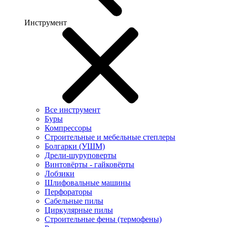
Инструмент
Все инструмент
Буры
Компрессоры
Строительные и мебельные степлеры
Болгарки (УШМ)
Дрели-шуруповерты
Винтовёрты - гайковёрты
Лобзики
Шлифовальные машины
Перфораторы
Сабельные пилы
Циркулярные пилы
Строительные фены (термофены)