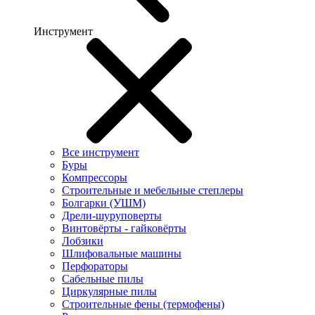
Инструмент
Все инструмент
Буры
Компрессоры
Строительные и мебельные степлеры
Болгарки (УШМ)
Дрели-шуруповерты
Винтовёрты - гайковёрты
Лобзики
Шлифовальные машины
Перфораторы
Сабельные пилы
Циркулярные пилы
Строительные фены (термофены)