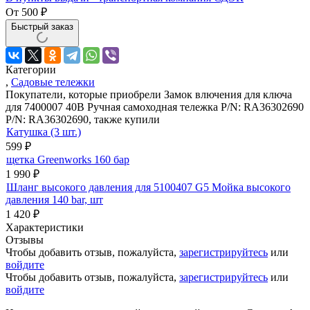
От
500
₽
Быстрый заказ
Категории
,
Садовые тележки
Покупатели, которые приобрели Замок влючения для ключа
для 7400007 40В Ручная самоходная тележка P/N: RA36302690
P/N: RA36302690, также купили
Катушка (3 шт.)
599
₽
щетка Greenworks 160 бар
1 990
₽
Шланг высокого давления для 5100407 G5 Мойка высокого
давления 140 bar, шт
1 420
₽
Характеристики
Отзывы
Чтобы добавить отзыв, пожалуйста,
зарегистрируйтесь
или
войдите
Чтобы добавить отзыв, пожалуйста,
зарегистрируйтесь
или
войдите