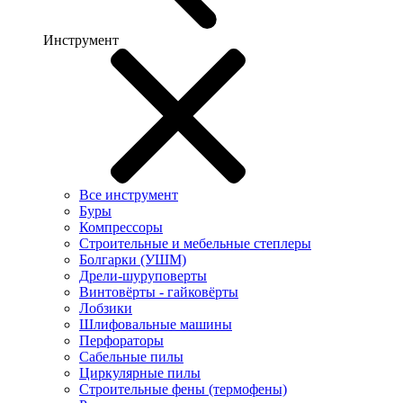
Инструмент
Все инструмент
Буры
Компрессоры
Строительные и мебельные степлеры
Болгарки (УШМ)
Дрели-шуруповерты
Винтовёрты - гайковёрты
Лобзики
Шлифовальные машины
Перфораторы
Сабельные пилы
Циркулярные пилы
Строительные фены (термофены)