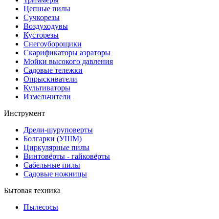
Цепные пилы
Cучкорезы
Воздуходувы
Кусторезы
Снегоуборощики
Скарификаторы аэраторы
Мойки высокого давления
Садовые тележки
Опрыскиватели
Культиваторы
Измельчители
Инструмент
Дрели-шуруповерты
Болгарки (УШМ)
Циркулярные пилы
Винтовёрты - гайковёрты
Сабельные пилы
Садовые ножницы
Бытовая техника
Пылесосы