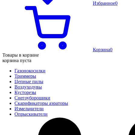
Избранное
0
Корзина
0
Товары в корзине
корзина пуста
Газонокосилки
Триммеры
Цепные пилы
Воздуходувы
Кусторезы
Снегоуборощики
Скарификаторы аэраторы
Измельчители
Опрыскиватели