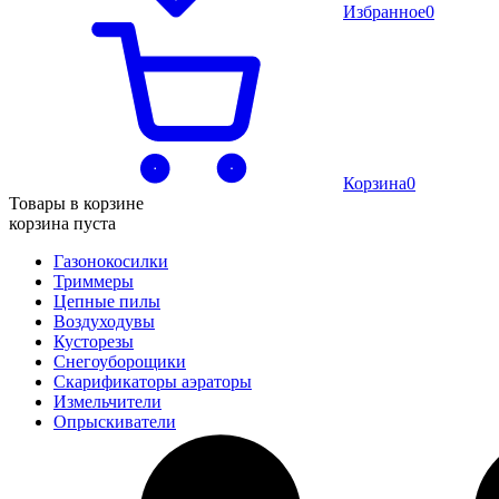
Избранное
0
Корзина
0
Товары в корзине
корзина пуста
Газонокосилки
Триммеры
Цепные пилы
Воздуходувы
Кусторезы
Снегоуборощики
Скарификаторы аэраторы
Измельчители
Опрыскиватели