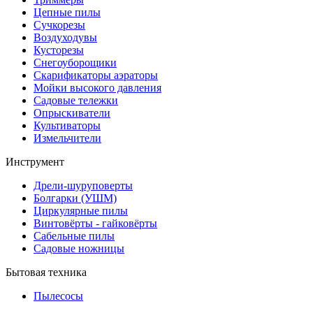
Цепные пилы
Cучкорезы
Воздуходувы
Кусторезы
Снегоуборощики
Скарификаторы аэраторы
Мойки высокого давления
Садовые тележки
Опрыскиватели
Культиваторы
Измельчители
Инструмент
Дрели-шуруповерты
Болгарки (УШМ)
Циркулярные пилы
Винтовёрты - гайковёрты
Сабельные пилы
Садовые ножницы
Бытовая техника
Пылесосы