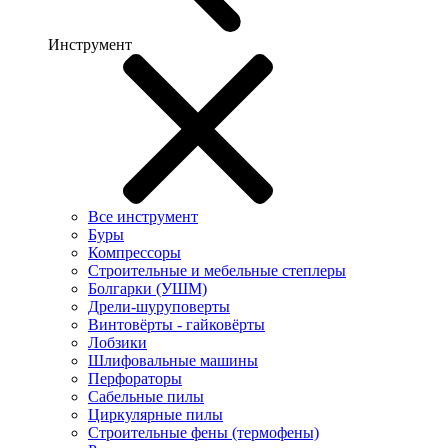
Инструмент
Все инструмент
Буры
Компрессоры
Строительные и мебельные степлеры
Болгарки (УШМ)
Дрели-шуруповерты
Винтовёрты - гайковёрты
Лобзики
Шлифовальные машины
Перфораторы
Сабельные пилы
Циркулярные пилы
Строительные фены (термофены)