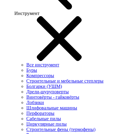
Инструмент
Все инструмент
Буры
Компрессоры
Строительные и мебельные степлеры
Болгарки (УШМ)
Дрели-шуруповерты
Винтовёрты - гайковёрты
Лобзики
Шлифовальные машины
Перфораторы
Сабельные пилы
Циркулярные пилы
Строительные фены (термофены)