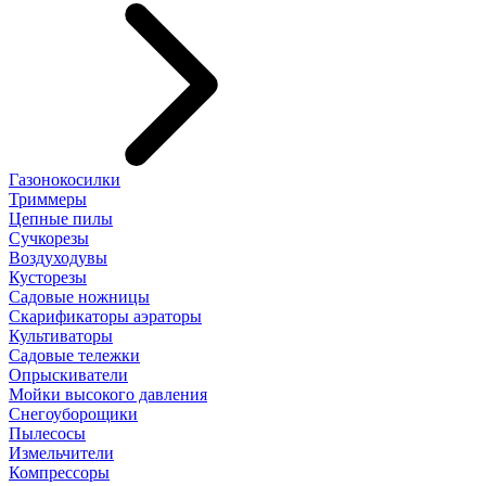
Газонокосилки
Триммеры
Цепные пилы
Cучкорезы
Воздуходувы
Кусторезы
Садовые ножницы
Скарификаторы аэраторы
Культиваторы
Садовые тележки
Опрыскиватели
Мойки высокого давления
Снегоуборощики
Пылесосы
Измельчители
Компрессоры