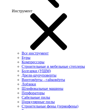
Инструмент
Все инструмент
Буры
Компрессоры
Строительные и мебельные степлеры
Болгарки (УШМ)
Дрели-шуруповерты
Винтовёрты - гайковёрты
Лобзики
Шлифовальные машины
Перфораторы
Сабельные пилы
Циркулярные пилы
Строительные фены (термофены)