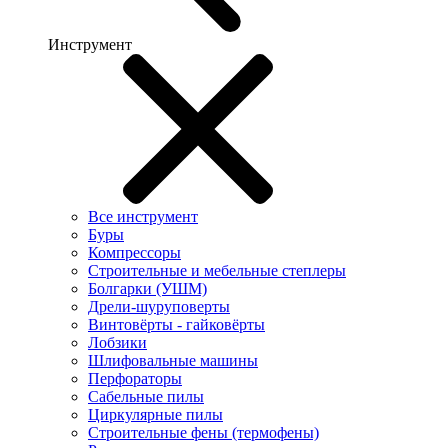
Инструмент
Все инструмент
Буры
Компрессоры
Строительные и мебельные степлеры
Болгарки (УШМ)
Дрели-шуруповерты
Винтовёрты - гайковёрты
Лобзики
Шлифовальные машины
Перфораторы
Сабельные пилы
Циркулярные пилы
Строительные фены (термофены)