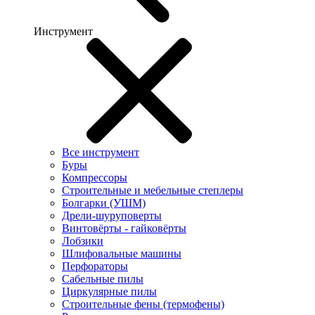
Инструмент
Все инструмент
Буры
Компрессоры
Строительные и мебельные степлеры
Болгарки (УШМ)
Дрели-шуруповерты
Винтовёрты - гайковёрты
Лобзики
Шлифовальные машины
Перфораторы
Сабельные пилы
Циркулярные пилы
Строительные фены (термофены)