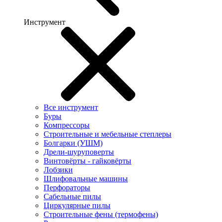
Инструмент
Все инструмент
Буры
Компрессоры
Строительные и мебельные степлеры
Болгарки (УШМ)
Дрели-шуруповерты
Винтовёрты - гайковёрты
Лобзики
Шлифовальные машины
Перфораторы
Сабельные пилы
Циркулярные пилы
Строительные фены (термофены)